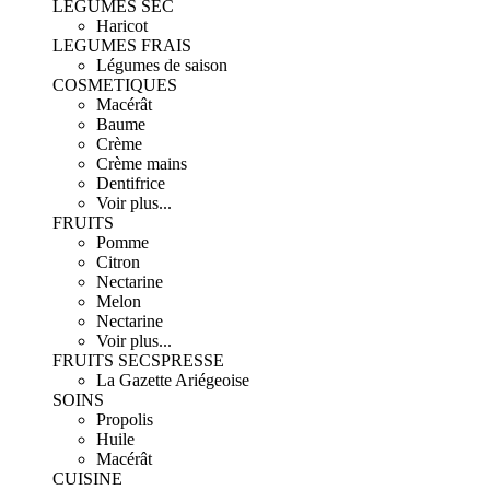
LEGUMES SEC
Haricot
LEGUMES FRAIS
Légumes de saison
COSMETIQUES
Macérât
Baume
Crème
Crème mains
Dentifrice
Voir plus...
FRUITS
Pomme
Citron
Nectarine
Melon
Nectarine
Voir plus...
FRUITS SECS
PRESSE
La Gazette Ariégeoise
SOINS
Propolis
Huile
Macérât
CUISINE