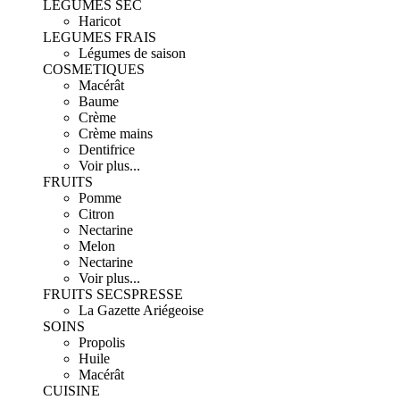
LEGUMES SEC
Haricot
LEGUMES FRAIS
Légumes de saison
COSMETIQUES
Macérât
Baume
Crème
Crème mains
Dentifrice
Voir plus...
FRUITS
Pomme
Citron
Nectarine
Melon
Nectarine
Voir plus...
FRUITS SECS
PRESSE
La Gazette Ariégeoise
SOINS
Propolis
Huile
Macérât
CUISINE