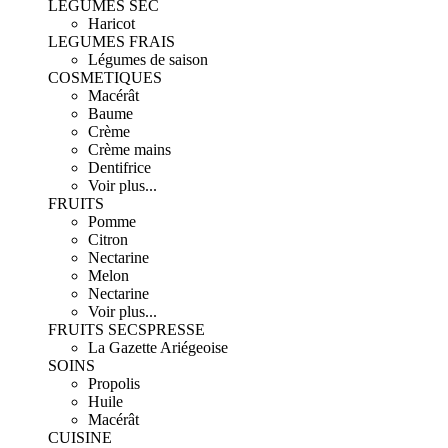
LEGUMES SEC
Haricot
LEGUMES FRAIS
Légumes de saison
COSMETIQUES
Macérât
Baume
Crème
Crème mains
Dentifrice
Voir plus...
FRUITS
Pomme
Citron
Nectarine
Melon
Nectarine
Voir plus...
FRUITS SECS
PRESSE
La Gazette Ariégeoise
SOINS
Propolis
Huile
Macérât
CUISINE